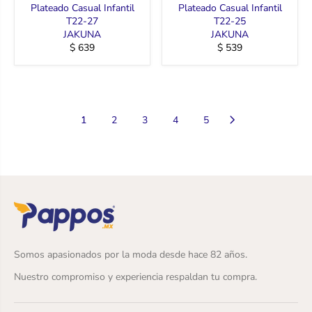
Plateado Casual Infantil
Plateado Casual Infantil
T22-27
T22-25
JAKUNA
JAKUNA
$ 639
$ 539
1
2
3
4
5
Somos apasionados por la moda desde hace 82 años.
Nuestro compromiso y experiencia respaldan tu compra.