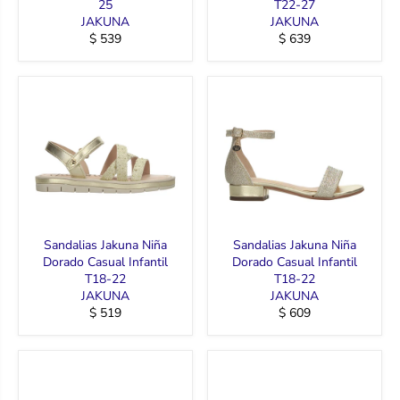
25
T22-27
JAKUNA
JAKUNA
$ 539
$ 639
Sandalias Jakuna Niña
Sandalias Jakuna Niña
Dorado Casual Infantil
Dorado Casual Infantil
T18-22
T18-22
JAKUNA
JAKUNA
$ 519
$ 609