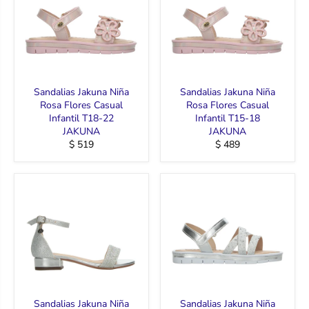
Sandalias Jakuna Niña
Sandalias Jakuna Niña
Rosa Flores Casual
Rosa Flores Casual
Infantil T18-22
Infantil T15-18
JAKUNA
JAKUNA
$ 519
$ 489
Sandalias Jakuna Niña
Sandalias Jakuna Niña