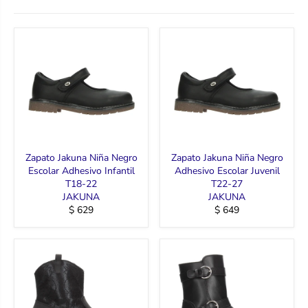
Zapato Jakuna Niña Negro
Zapato Jakuna Niña Negro
Escolar Adhesivo Infantil
Adhesivo Escolar Juvenil
T18-22
T22-27
JAKUNA
JAKUNA
$ 629
$ 649