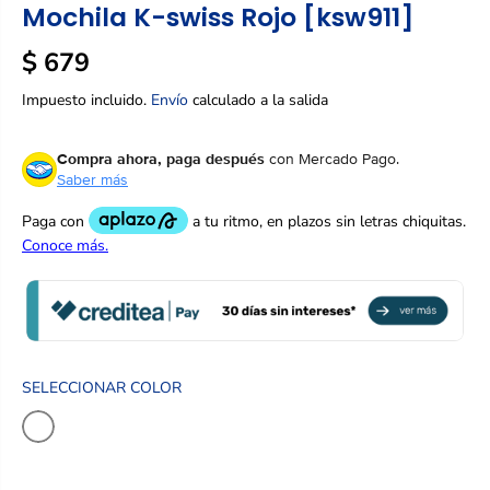
Mochila K-swiss Rojo [ksw911]
$ 679
P
A
R
G
Impuesto incluido.
Envío
calculado a la salida
E
O
C
T
Compra ahora, paga después
con Mercado Pago.
I
A
Saber más
O
D
R
O
E
G
U
L
A
R
SELECCIONAR COLOR