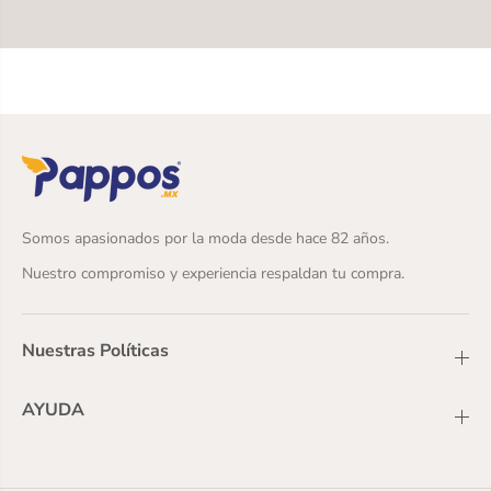
L
0
E
6
2
]
0
6
]
Somos apasionados por la moda desde hace 82 años.
Nuestro compromiso y experiencia respaldan tu compra.
Nuestras Políticas
AYUDA