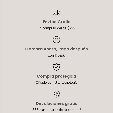
l
s
i
P
a
a
s
u
Envíos Gratis
P
l
a
i
En compras desde $799
u
e
l
C
i
a
e
f
Compra Ahora, Paga después
C
e
a
p
Con Kueski
f
a
e
r
p
a
a
M
Compra protegida
r
u
a
j
Cifrado con alta tecnología
M
e
u
r
j
[
e
P
Devoluciones gratis
r
L
[
E
365 días a partir de tu compra*
P
2