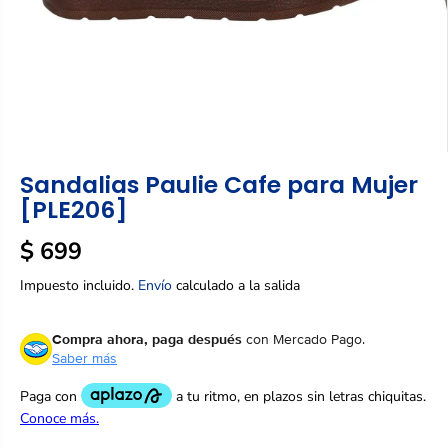
Sandalias Paulie Cafe para Mujer
[PLE206]
$ 699
P
R
Impuesto incluido.
Envío
calculado a la salida
E
C
Compra ahora, paga después
con Mercado Pago.
I
Saber más
O
R
E
G