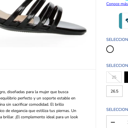
E
G
U
L
A
R
SELECCIO
SELECCION
25
26.5
egro, diseñadas para la mujer que busca
equilibrio perfecto y un soporte estable en
a sin sacrificar comodidad. El brillo
SELECCION
co de elegancia que estiliza tus piernas. Un
 brillar. ¡El complemento ideal para un look
D