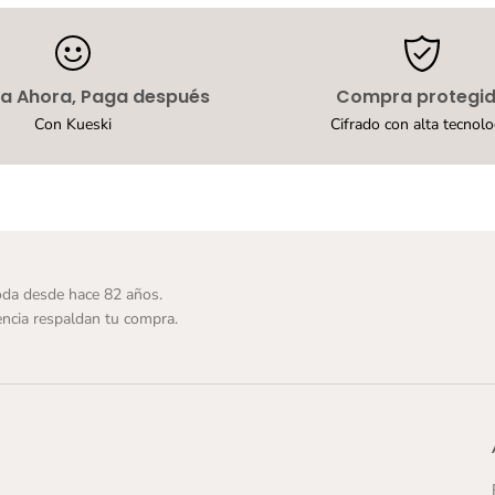
d
a
l
i
a
 Ahora, Paga después
Compra protegi
s
Con Kueski
Cifrado con alta tecnolo
R
i
v
e
d
y
N
e
g
da desde hace 82 años.
r
ncia respaldan tu compra.
o
P
a
r
a
M
u
j
e