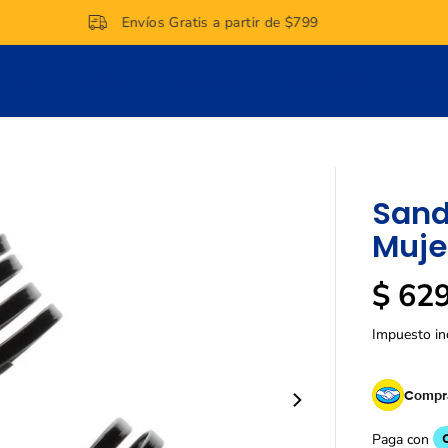
Envíos Gratis a partir de $799
Niñas
Niños
Accesorios
Escolar 🍎📚
Marc
Sand
Muje
$ 62
P
R
Impuesto in
E
C
I
Compra
O
R