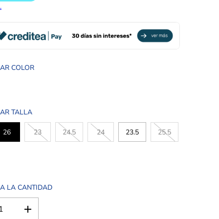
NAR COLOR
AR TALLA
26
23
24.5
24
23.5
25.5
A LA CANTIDAD
A