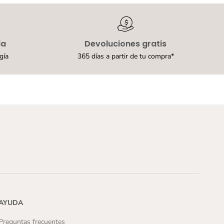
i
a
s
R
i
da
Devoluciones gratis
v
gía
365 días a partir de tu compra*
e
d
y
N
e
g
r
o
P
a
r
a
M
u
j
e
r
AYUDA
[
r
Preguntas frecuentes