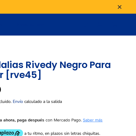
as
Especializado
alias Rivedy Negro Para
r [rve45]
9
cluido.
Envío
calculado a la salida
 ahora, paga después
con Mercado Pago.
Saber más