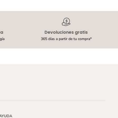
d
a
l
i
a
s
Y
da
Devoluciones gratis
u
y
gía
365 días a partir de tu compra*
i
n
A
z
u
l
P
a
r
a
N
i
ñ
a
(
1
AYUDA