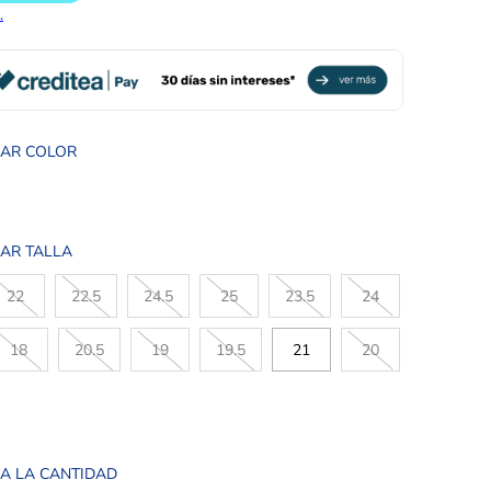
NAR COLOR
AR TALLA
22
22.5
24.5
25
23.5
24
18
20.5
19
19.5
21
20
A LA CANTIDAD