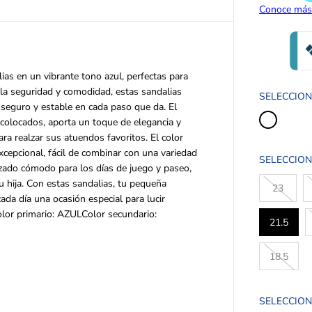
E
G
U
L
A
ias en un vibrante tono azul, perfectas para
R
la seguridad y comodidad, estas sandalias
SELECCIO
 seguro y estable en cada paso que da. El
 colocados, aporta un toque de elegancia y
ara realzar sus atuendos favoritos. El color
excepcional, fácil de combinar con una variedad
SELECCION
lzado cómodo para los días de juego y paseo,
u hija. Con estas sandalias, tu pequeña
23
ada día una ocasión especial para lucir
olor primario: AZULColor secundario:
21.5
18.5
SELECCION