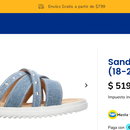
Envíos Gratis a partir de $799
Niñas
Niños
Accesorios
Escolar 🍎📚
Marc
Sand
(18-
$ 51
P
R
Impuesto in
E
C
I
Hasta 
O
R