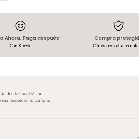
S
a
n
d
a
l
i
 Ahora, Paga después
Compra protegi
a
s
Con Kueski
Cifrado con alta tecnolo
Y
u
y
i
n
A
z
u
da desde hace 82 años.
l
ncia respaldan tu compra.
P
a
r
a
N
i
ñ