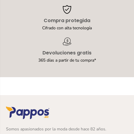
r
i
a
ñ
N
o
Compra protegida
i
[
ñ
m
Cifrado con alta tecnología
o
i
[
f
m
6
i
]
Devoluciones gratis
f
6
365 días a partir de tu compra*
]
Somos apasionados por la moda desde hace 82 años.