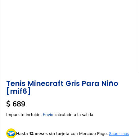
Tenis Minecraft Gris Para Niño
[mif6]
$ 689
P
R
Impuesto incluido.
Envío
calculado a la salida
E
C
Hasta 12 meses sin tarjeta
con Mercado Pago.
Saber más
I