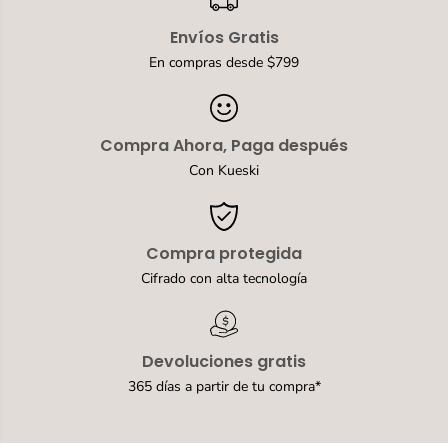
m
a
a
v
Envíos Gratis
C
e
a
n
En compras desde $799
v
2
e
.
n
0
2
N
Compra Ahora, Paga después
.
e
0
g
Con Kueski
N
r
e
o
g
p
r
a
Compra protegida
o
r
p
a
Cifrado con alta tecnología
a
N
r
i
a
ñ
N
o
Devoluciones gratis
i
T
ñ
1
365 días a partir de tu compra*
o
1
T
-
1
1