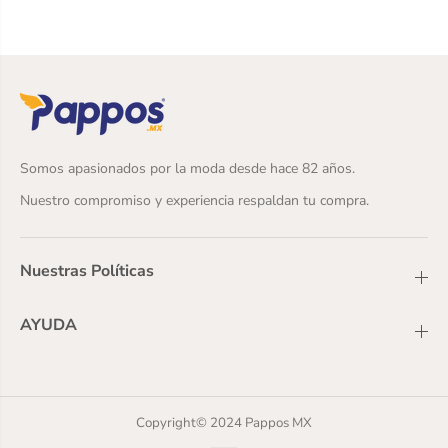
1
6
-
[
1
P
6
U
[
M
P
1
U
4
M
4
1
6
4
]
Somos apasionados por la moda desde hace 82 años.
4
Nuestro compromiso y experiencia respaldan tu compra.
6
]
Nuestras Políticas
AYUDA
Copyright© 2024 Pappos MX