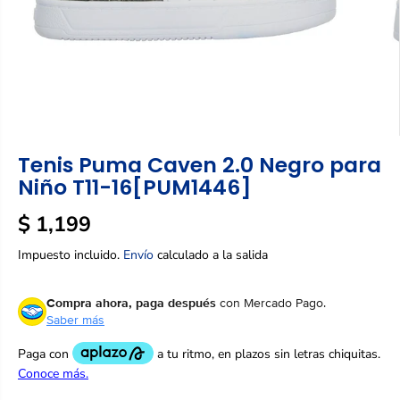
Tenis Puma Caven 2.0 Negro para
Niño T11-16[PUM1446]
$ 1,199
P
R
Impuesto incluido.
Envío
calculado a la salida
E
C
Compra ahora, paga después
con Mercado Pago.
I
Saber más
O
R
E
G