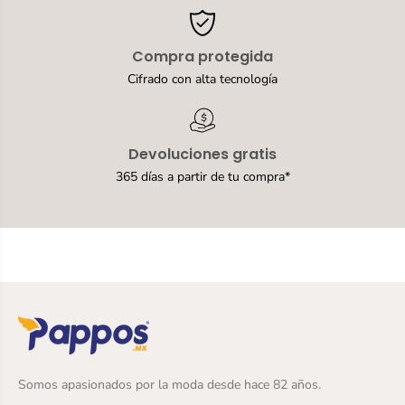
A
H
i
o
r
m
Compra protegida
H
b
o
r
Cifrado con alta tecnología
m
e
b
B
r
l
e
a
Devoluciones gratis
B
n
l
c
365 días a partir de tu compra*
a
o
n
P
c
a
o
r
P
a
a
C
r
a
a
b
C
a
a
l
b
l
a
e
l
r
Somos apasionados por la moda desde hace 82 años.
l
o