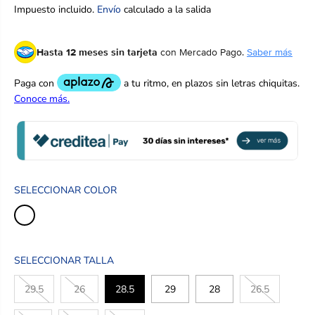
R
Impuesto incluido.
Envío
calculado a la salida
E
C
Hasta 12 meses sin tarjeta
con Mercado Pago.
Saber más
I
O
R
E
G
U
L
A
R
SELECCIONAR COLOR
SELECCIONAR TALLA
29.5
26
28.5
29
28
26.5