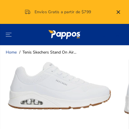
SALTAR AL
CONTENIDO
Envíos Gratis a partir de $799
15
Home
Tenis Skechers Stand On Air...
SALTAR A LA
INFORMACIÓN
DEL
PRODUCTO