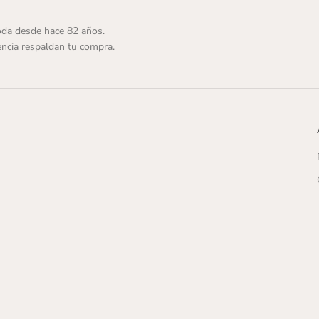
p
a
r
da desde hace 82 años.
a
ncia respaldan tu compra.
H
o
m
b
r
e
C
a
f
e
[
G
C
H
3
8
9
]