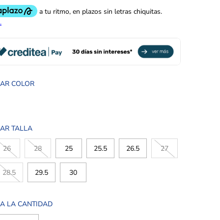
NAR COLOR
AR TALLA
26
28
25
25.5
26.5
27
28.5
29.5
30
A LA CANTIDAD