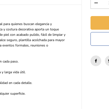
D
i
s
m
i
eal para quienes buscan elegancia y
n
ta y costura decorativa aporta un toque
u
 piel con acabado pulido, fácil de limpiar y
i
r
calce seguro, plantilla acolchada para mayor
l
ra eventos formales, reuniones o
a
c
a
n cada paso.
n
t
i
y larga vida útil.
d
a
lidad en cada detalle.
d
p
a
lquier superficie.
r
a
Z