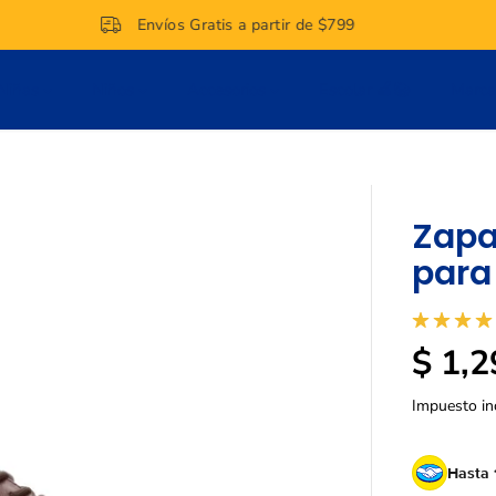
Envíos Gratis a partir de $799
Niñas
Niños
Accesorios
Escolar 🍎📚
Marc
Zapa
para
$ 1,2
P
R
Impuesto in
E
C
I
Hasta 
O