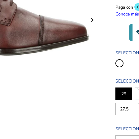
R
E
G
U
L
A
R
SELECCIO
SELECCION
29
27.5
SELECCION