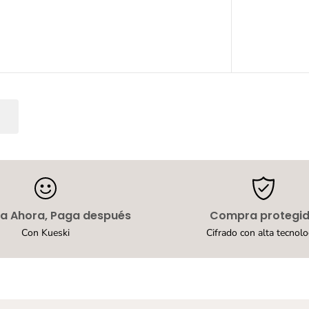
a
p
a
t
o
d
e
V
e
s
t
i
r
G
i
n
o
c
 Ahora, Paga después
Compra protegi
h
Con Kueski
Cifrado con alta tecnolo
e
r
r
u
t
i